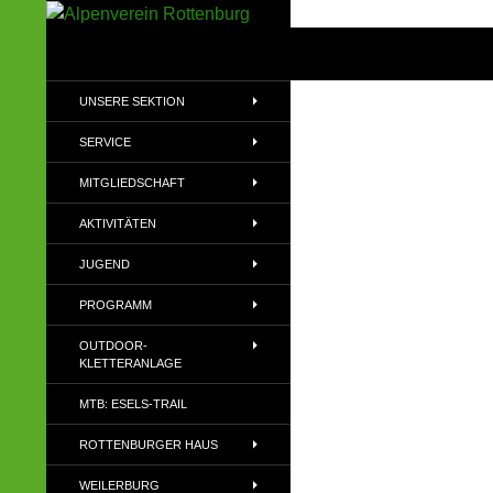
Zum
Inhalt
Suchen
Alpenverein Rottenburg
springen
Sektion des Deutschen
UNSERE SEKTION
Alpenvereins (DAV) e.V
SERVICE
MITGLIEDSCHAFT
AKTIVITÄTEN
JUGEND
PROGRAMM
OUTDOOR-
KLETTERANLAGE
MTB: ESELS-TRAIL
ROTTENBURGER HAUS
WEILERBURG