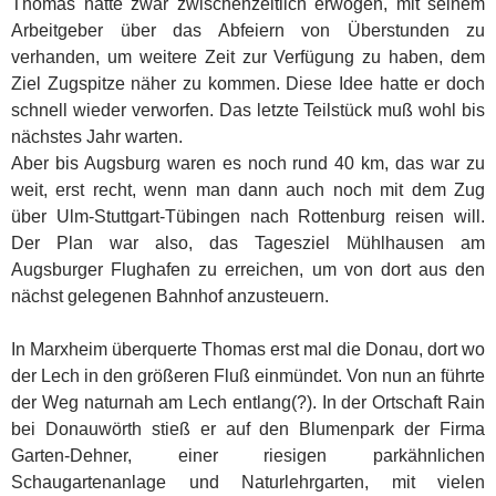
Thomas hatte zwar zwischenzeitlich erwogen, mit seinem
Arbeitgeber über das Abfeiern von Überstunden zu
verhanden, um weitere Zeit zur Verfügung zu haben, dem
Ziel Zugspitze näher zu kommen. Diese Idee hatte er doch
schnell wieder verworfen. Das letzte Teilstück muß wohl bis
nächstes Jahr warten.
Aber bis Augsburg waren es noch rund 40 km, das war zu
weit, erst recht, wenn man dann auch noch mit dem Zug
über Ulm-Stuttgart-Tübingen nach Rottenburg reisen will.
Der Plan war also, das Tagesziel Mühlhausen am
Augsburger Flughafen zu erreichen, um von dort aus den
nächst gelegenen Bahnhof anzusteuern.
In Marxheim überquerte Thomas erst mal die Donau, dort wo
der Lech in den größeren Fluß einmündet. Von nun an führte
der Weg naturnah am Lech entlang(?). In der Ortschaft Rain
bei Donauwörth stieß er auf den Blumenpark der Firma
Garten-Dehner, einer riesigen parkähnlichen
Schaugartenanlage und Naturlehrgarten, mit vielen