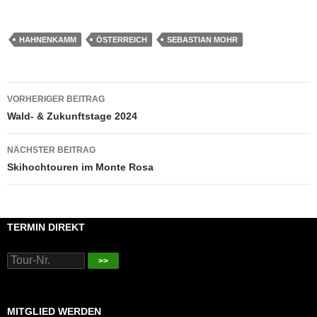
HAHNENKAMM
ÖSTERREICH
SEBASTIAN MOHR
Beitragsnavigation
VORHERIGER BEITRAG
Wald- & Zukunftstage 2024
NÄCHSTER BEITRAG
Skihochtouren im Monte Rosa
TERMIN DIREKT
>>
MITGLIED WERDEN