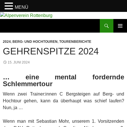
MENÜ
Zum
Inhalt
Suchen
Alpenverein Rottenburg
springen
PRIMÄR
MENÜ
2024
,
BERG- UND HOCHTOUREN
,
TOURENBERICHTE
GEHRENSPITZE 2024
15. JUNI 2024
… eine mental fordernde
Schlemmertour
Wenn zwei Trainer:innen C Bergsteigen auf Berg- und
Hochtour gehen, kann da überhaupt was schief laufen?
Nun, ja …
Wenn man mit Sebastian Mohr, unserem 1. Vorsitzenden