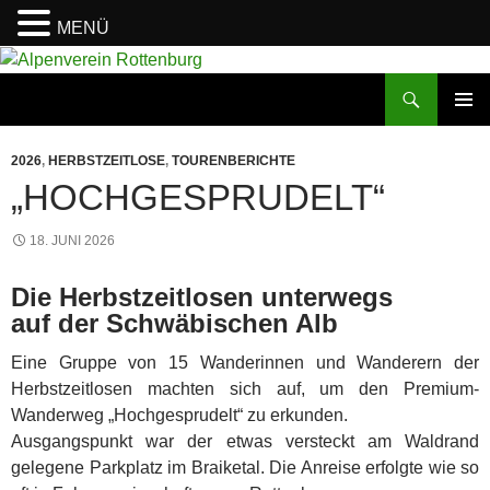
MENÜ
Zum
Inhalt
Suchen
Alpenverein Rottenburg
springen
PRIMÄR
MENÜ
2026
,
HERBSTZEITLOSE
,
TOURENBERICHTE
„HOCHGESPRUDELT“
18. JUNI 2026
Die Herbstzeitlosen unterwegs
auf der Schwäbischen Alb
Eine Gruppe von 15 Wanderinnen und Wanderern der
Herbstzeitlosen machten sich auf, um den Premium-
Wanderweg „Hochgesprudelt“ zu erkunden.
Ausgangspunkt war der etwas versteckt am Waldrand
gelegene Parkplatz im Braiketal. Die Anreise erfolgte wie so