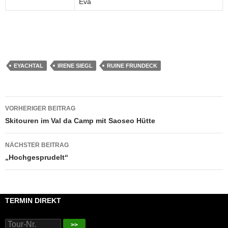
Eva
EYACHTAL
IRENE SIEGL
RUINE FRUNDECK
Beitragsnavigation
VORHERIGER BEITRAG
Skitouren im Val da Camp mit Saoseo Hütte
NÄCHSTER BEITRAG
„Hochgesprudelt“
TERMIN DIREKT
>>