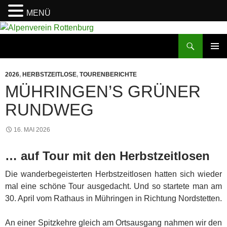
MENÜ
Zum
Inhalt
Suchen
Alpenverein Rottenburg
springen
PRIMÄR
MENÜ
2026
,
HERBSTZEITLOSE
,
TOURENBERICHTE
MÜHRINGEN’S GRÜNER
RUNDWEG
16. MAI 2026
… auf Tour mit den Herbstzeitlosen
Die wanderbegeisterten Herbstzeitlosen hatten sich wieder
mal eine schöne Tour ausgedacht. Und so startete man am
30. April vom Rathaus in Mühringen in Richtung Nordstetten.
An einer Spitzkehre gleich am Ortsausgang nahmen wir den