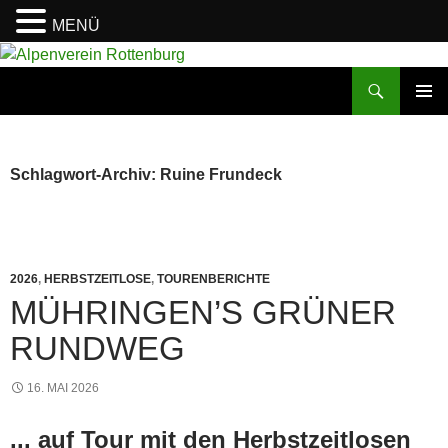
MENÜ
Zum
Inhalt
Suchen
Alpenverein Rottenburg
springen
PRIMÄR
MENÜ
Schlagwort-Archiv: Ruine Frundeck
2026
,
HERBSTZEITLOSE
,
TOURENBERICHTE
MÜHRINGEN’S GRÜNER
RUNDWEG
16. MAI 2026
... auf Tour mit den Herbstzeitlosen