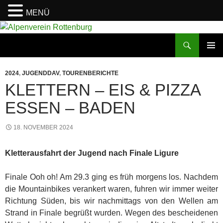
MENÜ
Zum
Inhalt
Suchen
Alpenverein Rottenburg
springen
PRIMÄR
MENÜ
2024
,
JUGENDDAV
,
TOURENBERICHTE
KLETTERN – EIS & PIZZA
ESSEN – BADEN
18. NOVEMBER 2024
Kletterausfahrt der Jugend nach Finale Ligure
Finale Ooh oh! Am 29.3 ging es früh morgens los. Nachdem
die Mountainbikes verankert waren, fuhren wir immer weiter
Richtung Süden, bis wir nachmittags von den Wellen am
Strand in Finale begrüßt wurden. Wegen des bescheidenen