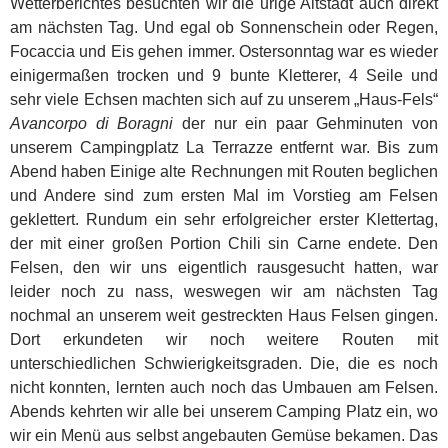
Wetterberichtes besuchten wir die urige Altstadt auch direkt
am nächsten Tag. Und egal ob Sonnenschein oder Regen,
Focaccia und Eis gehen immer. Ostersonntag war es wieder
einigermaßen trocken und 9 bunte Kletterer, 4 Seile und
sehr viele Echsen machten sich auf zu unserem „Haus-Fels“
Avancorpo di Boragni
der nur ein paar Gehminuten von
unserem Campingplatz La Terrazze entfernt war. Bis zum
Abend haben Einige alte Rechnungen mit Routen beglichen
und Andere sind zum ersten Mal im Vorstieg am Felsen
geklettert. Rundum ein sehr erfolgreicher erster Klettertag,
der mit einer großen Portion Chili sin Carne endete. Den
Felsen, den wir uns eigentlich rausgesucht hatten, war
leider noch zu nass, weswegen wir am nächsten Tag
nochmal an unserem weit gestreckten Haus Felsen gingen.
Dort erkundeten wir noch weitere Routen mit
unterschiedlichen Schwierigkeitsgraden. Die, die es noch
nicht konnten, lernten auch noch das Umbauen am Felsen.
Abends kehrten wir alle bei unserem Camping Platz ein, wo
wir ein Menü aus selbst angebauten Gemüse bekamen. Das