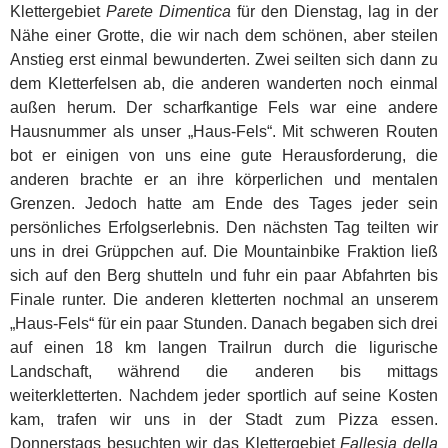
Klettergebiet
Parete Dimentica
für den Dienstag, lag in der
Nähe einer Grotte, die wir nach dem schönen, aber steilen
Anstieg erst einmal bewunderten. Zwei seilten sich dann zu
dem Kletterfelsen ab, die anderen wanderten noch einmal
außen herum. Der scharfkantige Fels war eine andere
Hausnummer als unser „Haus-Fels“. Mit schweren Routen
bot er einigen von uns eine gute Herausforderung, die
anderen brachte er an ihre körperlichen und mentalen
Grenzen. Jedoch hatte am Ende des Tages jeder sein
persönliches Erfolgserlebnis. Den nächsten Tag teilten wir
uns in drei Grüppchen auf. Die Mountainbike Fraktion ließ
sich auf den Berg shutteln und fuhr ein paar Abfahrten bis
Finale runter. Die anderen kletterten nochmal an unserem
„Haus-Fels“ für ein paar Stunden. Danach begaben sich drei
auf einen 18 km langen Trailrun durch die ligurische
Landschaft, während die anderen bis mittags
weiterkletterten. Nachdem jeder sportlich auf seine Kosten
kam, trafen wir uns in der Stadt zum Pizza essen.
Donnerstags besuchten wir das Klettergebiet
Fallesia della