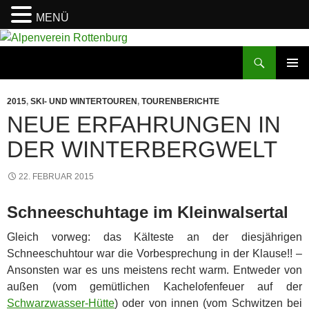
MENÜ
Zum
Inhalt
Suchen
Alpenverein Rottenburg
springen
PRIMÄR
MENÜ
2015
,
SKI- UND WINTERTOUREN
,
TOURENBERICHTE
NEUE ERFAHRUNGEN IN
DER WINTERBERGWELT
22. FEBRUAR 2015
Schneeschuhtage im Kleinwalsertal
Gleich vorweg: das Kälteste an der diesjährigen
Schneeschuhtour war die Vorbesprechung in der Klause!! –
Ansonsten war es uns meistens recht warm. Entweder von
außen (vom gemütlichen Kachelofenfeuer auf der
Schwarzwasser-Hütte
) oder von innen (vom Schwitzen bei