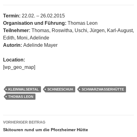
Termin:
22.02. – 26.02.2015
Organisation und Führung:
Thomas Leon
Teilnehmer:
Thomas, Roswitha, Uschi, Jürgen, Karl-August,
Edith, Moni, Adelinde
Autorin:
Adelinde Mayer
Location:
[wp_geo_map]
KLEINWALSERTAL
SCHNEESCHUH
SCHWARZWASSERHÜTTE
THOMAS LEON
Beitragsnavigation
VORHERIGER BEITRAG
Skitouren rund um die Pforzheimer Hütte