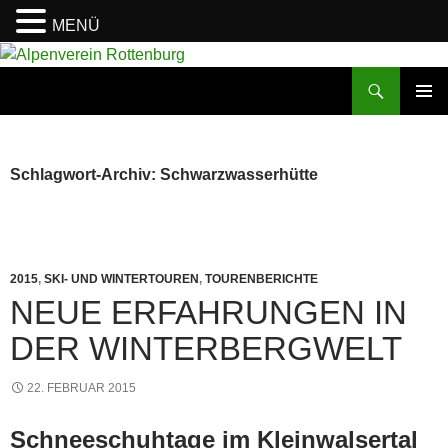
MENÜ
Zum
Inhalt
Suchen
Alpenverein Rottenburg
springen
PRIMÄR
MENÜ
Schlagwort-Archiv: Schwarzwasserhütte
2015
,
SKI- UND WINTERTOUREN
,
TOURENBERICHTE
NEUE ERFAHRUNGEN IN
DER WINTERBERGWELT
22. FEBRUAR 2015
Schneeschuhtage im Kleinwalsertal