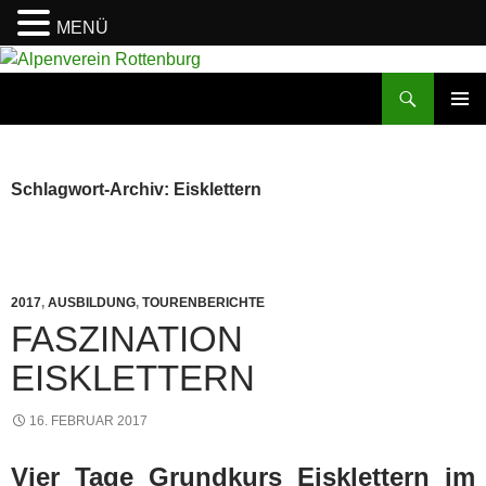
MENÜ
Zum
Inhalt
Suchen
Alpenverein Rottenburg
springen
PRIMÄR
MENÜ
Schlagwort-Archiv: Eisklettern
2017
,
AUSBILDUNG
,
TOURENBERICHTE
FASZINATION
EISKLETTERN
16. FEBRUAR 2017
Vier Tage Grundkurs Eisklettern im