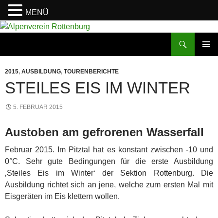
MENÜ
Zum
Inhalt
Suchen
Alpenverein Rottenburg
springen
PRIMÄR
MENÜ
2015
,
AUSBILDUNG
,
TOURENBERICHTE
STEILES EIS IM WINTER
5. FEBRUAR 2015
Austoben am gefrorenen Wasserfall
Februar 2015. Im Pitztal hat es konstant zwischen -10 und
0°C. Sehr gute Bedingungen für die erste Ausbildung
‚Steiles Eis im Winter‘ der Sektion Rottenburg. Die
Ausbildung richtet sich an jene, welche zum ersten Mal mit
Eisgeräten im Eis klettern wollen.