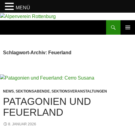
MENÜ
Zum
Inhalt
Suchen
Alpenverein Rottenburg
springen
PRIMÄR
MENÜ
Schlagwort-Archiv: Feuerland
NEWS
,
SEKTIONSABENDE
,
SEKTIONSVERANSTALTUNGEN
PATAGONIEN UND
FEUERLAND
8. JANUAR 2026