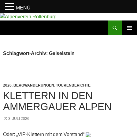
MENÜ
Zum
Inhalt
Suchen
Alpenverein Rottenburg
springen
PRIMÄR
MENÜ
Schlagwort-Archiv: Geiselstein
2026
,
BERGWANDERUNGEN
,
TOURENBERICHTE
KLETTERN IN DEN
AMMERGAUER ALPEN
3. JULI 2026
Oder: „VIP-Klettern mit dem Vorstand“