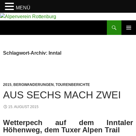
MENÜ
Zum
Inhalt
Suchen
Alpenverein Rottenburg
springen
PRIMÄR
MENÜ
Schlagwort-Archiv: Inntal
2015
,
BERGWANDERUNGEN
,
TOURENBERICHTE
AUS SECHS MACH ZWEI
15. AUGUST 2015
Wetterpech auf dem Inntaler
Höhenweg, dem Tuxer Alpen Trail