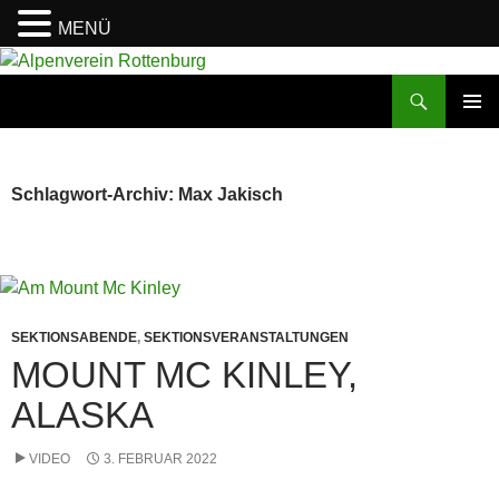
MENÜ
Zum
Inhalt
Suchen
Alpenverein Rottenburg
springen
PRIMÄR
MENÜ
Schlagwort-Archiv: Max Jakisch
SEKTIONSABENDE
,
SEKTIONSVERANSTALTUNGEN
MOUNT MC KINLEY,
ALASKA
VIDEO
3. FEBRUAR 2022