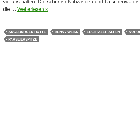
vor uns hatten.
Die schönen Kuhweiden und Latschenwälder 
die …
Weiterlesen ››
AUGSBURGER HÜTTE
BENNY WEISS
LECHTALER ALPEN
NÖRD
PARSEIERSPITZE