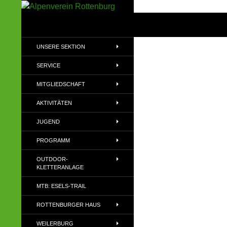
Zum
Inhalt
Suchen
Alpenverein Rottenburg
springen
Sektion des Deutschen
UNSERE SEKTION
Alpenvereins (DAV) e.V
SERVICE
MITGLIEDSCHAFT
AKTIVITÄTEN
JUGEND
PROGRAMM
OUTDOOR-
KLETTERANLAGE
MTB: ESELS-TRAIL
ROTTENBURGER HAUS
WEILERBURG