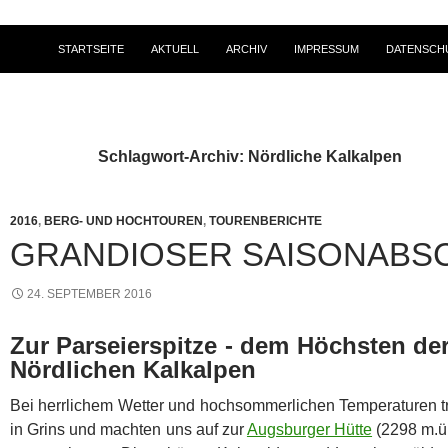
STARTSEITE
AKTUELL
ARCHIV
IMPRESSUM
DATENSCH
Schlagwort-Archiv: Nördliche Kalkalpen
2016
,
BERG- UND HOCHTOUREN
,
TOURENBERICHTE
GRANDIOSER SAISONABS
24. SEPTEMBER 2016
Zur Parseierspitze - dem Höchsten der
Nördlichen Kalkalpen
Bei herrlichem Wetter und hochsommerlichen Temperaturen t
in Grins und machten uns auf zur
Augsburger Hütte
(2298 m.ü