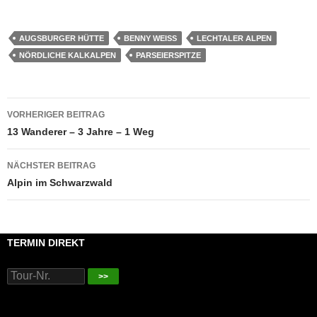
AUGSBURGER HÜTTE
BENNY WEISS
LECHTALER ALPEN
NÖRDLICHE KALKALPEN
PARSEIERSPITZE
Beitragsnavigation
VORHERIGER BEITRAG
13 Wanderer – 3 Jahre – 1 Weg
NÄCHSTER BEITRAG
Alpin im Schwarzwald
TERMIN DIREKT
>>