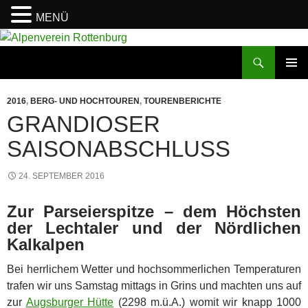
MENÜ
Zum
Inhalt
Suchen
Alpenverein Rottenburg
springen
PRIMÄR
MENÜ
2016
,
BERG- UND HOCHTOUREN
,
TOURENBERICHTE
GRANDIOSER
SAISONABSCHLUSS
24. SEPTEMBER 2016
Zur Parseierspitze – dem Höchsten
der Lechtaler und der Nördlichen
Kalkalpen
Bei herrlichem Wetter und hochsommerlichen Temperaturen
trafen wir uns Samstag mittags in Grins und machten uns auf
zur
Augsburger Hütte
(2298 m.ü.A.) womit wir knapp 1000