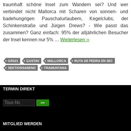
traumhaft schöne Insel zum Wandern sei? Und wer
verbindet nicht Mallorca mit Scharen von sonnen- und
badehungrigen Pauschalurlaubern, Kegelclubs, der
Schinkenstraße und Jürgen Drews? - Wie passt das
zusammen?
Ganz einfach: 95% der alljährlichen Besucher
der Insel kennen nur 5% …
Weiterlesen ››
GR221
GUSTAV
MALLORCA
RUTA DE PEDRA EN SEC
SEKTIONSABEND
TRAMUNTANA
TERMIN DIREKT
>>
MITGLIED WERDEN