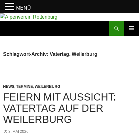
MENÜ
Zum
Inhalt
Suchen
Alpenverein Rottenburg
springen
PRIMÄR
MENÜ
Schlagwort-Archiv: Vatertag. Weilerburg
NEWS
,
TERMINE
,
WEILERBURG
FEIERN MIT AUSSICHT:
VATERTAG AUF DER
WEILERBURG
3. MAI 2026