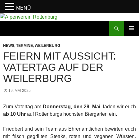
MENÜ
Zum
Inhalt
Suchen
Alpenverein Rottenburg
springen
PRIMÄR
MENÜ
NEWS
,
TERMINE
,
WEILERBURG
FEIERN MIT AUSSICHT:
VATERTAG AUF DER
WEILERBURG
19. MAI 2025
Zum Vatertag am
Donnerstag, den 29. Mai
, laden wir euch
ab 10 Uhr
auf Rottenburgs höchsten Biergarten ein.
Friedbert und sein Team aus Ehrenamtlichen bewirten euch
mit frisch gegrillten Steaks, roten und veganen Würsten.