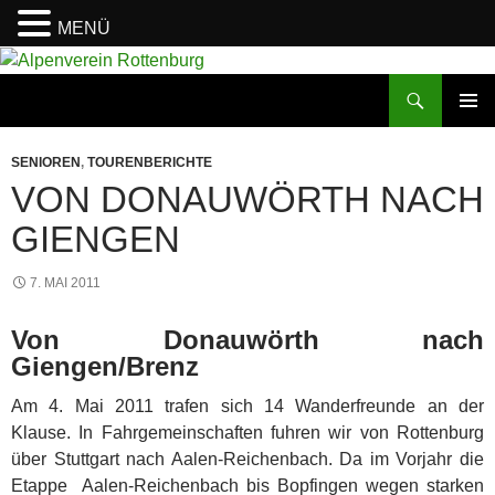
MENÜ
Zum
Inhalt
Suchen
Alpenverein Rottenburg
springen
PRIMÄR
MENÜ
SENIOREN
,
TOURENBERICHTE
VON DONAUWÖRTH NACH
GIENGEN
7. MAI 2011
Von Donauwörth nach
Giengen/Brenz
Am 4. Mai 2011 trafen sich 14 Wanderfreunde an der
Klause. In Fahrgemeinschaften fuhren wir von Rottenburg
über Stuttgart nach Aalen-Reichenbach. Da im Vorjahr die
Etappe Aalen-Reichenbach bis Bopfingen wegen starken