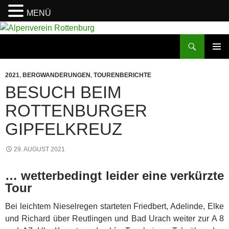
MENÜ
Zum
Inhalt
Suchen
Alpenverein Rottenburg
springen
PRIMÄR
MENÜ
2021
,
BERGWANDERUNGEN
,
TOURENBERICHTE
BESUCH BEIM
ROTTENBURGER
GIPFELKREUZ
29. AUGUST 2021
… wetterbedingt leider eine verkürzte
Tour
Bei leichtem Nieselregen starteten Friedbert, Adelinde, Elke
und Richard über Reutlingen und Bad Urach weiter zur A 8