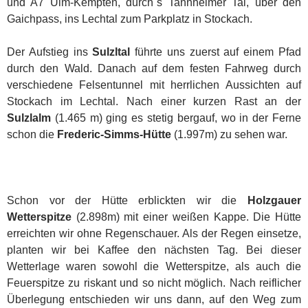
und A7 Ulm-Kempten, durch´s Tannheimer Tal, über den
Gaichpass, ins Lechtal zum Parkplatz in Stockach.
Der Aufstieg ins
Sulzltal
führte uns zuerst auf einem Pfad
durch den Wald. Danach auf dem festen Fahrweg durch
verschiedene Felsentunnel mit herrlichen Aussichten auf
Stockach im Lechtal. Nach einer kurzen Rast an der
Sulzlalm
(1.465 m) ging es stetig bergauf, wo in der Ferne
schon die
Frederic-Simms-Hütte
(1.997m) zu sehen war.
Schon vor der Hütte erblickten wir die
Holzgauer
Wetterspitze
(2.898m) mit einer weißen Kappe. Die Hütte
erreichten wir ohne Regenschauer. Als der Regen einsetze,
planten wir bei Kaffee den nächsten Tag. Bei dieser
Wetterlage waren sowohl die Wetterspitze, als auch die
Feuerspitze zu riskant und so nicht möglich. Nach reiflicher
Überlegung entschieden wir uns dann, auf den Weg zum