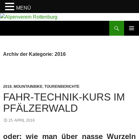
MENÜ
Zum
Inhalt
Suchen
Alpenverein Rottenburg
springen
PRIMÄR
MENÜ
Archiv der Kategorie: 2016
2016
,
MOUNTAINBIKE
,
TOURENBERICHTE
FAHR-TECHNIK-KURS IM
PFÄLZERWALD
15. APRIL 2016
oder: wie man über nasse Wurzeln