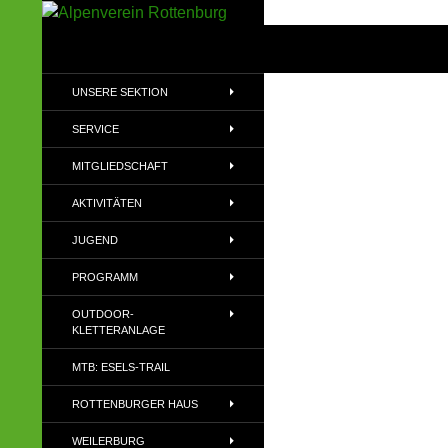
Zum
Inhalt
Suchen
Alpenverein Rottenburg
springen
Sektion des Deutschen
UNSERE SEKTION
Alpenvereins (DAV) e.V
SERVICE
MITGLIEDSCHAFT
AKTIVITÄTEN
JUGEND
PROGRAMM
OUTDOOR-
KLETTERANLAGE
MTB: ESELS-TRAIL
ROTTENBURGER HAUS
WEILERBURG