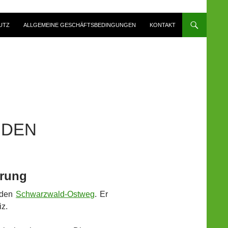
UTZ
ALLGEMEINE GESCHÄFTSBEDINGUNGEN
KONTAKT
ÜDEN
erung
 den
Schwarzwald-Ostweg
. Er
iz.