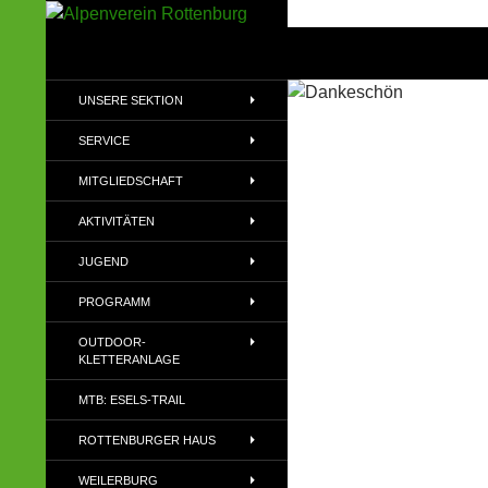
Zum
Inhalt
Suchen
Alpenverein Rottenburg
springen
Sektion des Deutschen
UNSERE SEKTION
Alpenvereins (DAV) e.V
SERVICE
MITGLIEDSCHAFT
AKTIVITÄTEN
JUGEND
PROGRAMM
OUTDOOR-
KLETTERANLAGE
MTB: ESELS-TRAIL
ROTTENBURGER HAUS
WEILERBURG