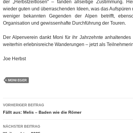
der „Herbstzeitlosen“ – fanden allseitige Zustimmung. H
wieder guten und überraschenden Ideen, was das Aufspüren 
weniger bekannten Gegenden der Alpen betrifft, ebenso
Organisation und gewissenhafte Durchführung der Touren.
Der Alpenverein dankt Moni für ihr Jahrzehnte anhaltende
weiterhin erlebnisreiche Wanderungen – jetzt als Teilnehmeri
Joe Herbst
MONI EGER
Beitragsnavigation
VORHERIGER BEITRAG
Fällt aus: Melis – Baden wie die Römer
NÄCHSTER BEITRAG