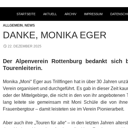
STARTSEITE
AKTUELL
ARCHIV
IMPRESSUM
DATENSCH
ALLGEMEIN
,
NEWS
DANKE, MONIKA EGER
22. DEZEMBER 2025
Der Alpenverein Rottenburg bedankt sich b
Tourenleiterin.
Monika „Moni“ Eger aus Trillfingen hat in über 30 Jahren unz
Verein organisiert und durchgeführt. Es gab in dieser Zeit k
oder der Mittelgebirge, die nicht in den von ihr angebotenen 
lang leitete sie gemeinsam mit Moni Schüle die von ihne
Frauenbergtour – damit leisteten sie im Verein Pionierarbeit.
Aber auch ihre „Touren für alle“ – in den letzten Jahren alte