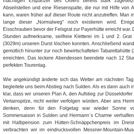
mächtigen Eispanzer des Ortlers bereits stark zugesetz
Abseilstellen und eine Riesenspalte, die nur mit Hilfe von
kann, waren früher auf dieser Route nicht anzutreffen. Man m
lange dieser „Normalweg“ noch existieren wird. Einige
Eisschrauben bevor der Felsgrat zur Payerhütte erreicht war. 
Stunden aufmerksame, seilfreie Kletterei im 1 und 2. Grat
(3029m) unseren Durst löschen konnten. Anschließend wande
gemütlich hinunter zur noch bewirtschafteten Tabarettahütte
erreichten. Das leckere Abendessen beendete nach 12 Stu
perfekten Tourentag.
Wie angekündigt änderte sich das Wetter am nächsten Tag
begleitete uns beim Abstieg nach Sulden. Als es dann auch 
klar, dass wir unseren Plan A, den Aufstieg zur Düsseldorfe
Vertainspitze, nicht weiter verfolgen würden. Aber ans Heim
denken, denn für den Folgetag war wieder Sonne vo
Sommersaison in Sulden und Hermann´s Charme verhalfen u
mit Halbpension zum Hütten-Schnäppchenpreis im Dreist
verbrachten wir im eindrucksvollen Messner-Mountain-Mus