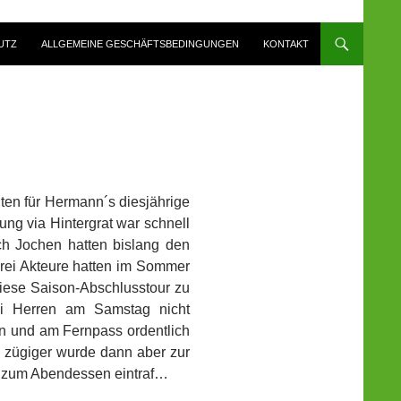
UTZ
ALLGEMEINE GESCHÄFTSBEDINGUNGEN
KONTAKT
nten für Hermann´s diesjährige
ung via Hintergrat war schnell
 Jochen hatten bislang den
drei Akteure hatten im Sommer
iese Saison-Abschlusstour zu
i Herren am Samstag nicht
en und am Fernpass ordentlich
o zügiger wurde dann aber zur
h zum Abendessen eintraf…