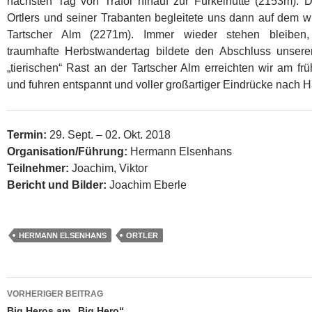
nächsten Tag von Trafoi hinauf zur Furkelhütte (2153m).
Ortlers und seiner Trabanten begleitete uns dann auf de
Tartscher Alm (2271m). Immer wieder stehen bleiben, 
traumhafte Herbstwandertag bildete den Abschluss unsere
„tierischen“ Rast an der Tartscher Alm erreichten wir am fr
und fuhren entspannt und voller großartiger Eindrücke nach 
Termin:
29. Sept. – 02. Okt. 2018
Organisation/Führung:
Hermann Elsenhans
Teilnehmer:
Joachim, Viktor
Bericht und Bilder:
Joachim Eberle
HERMANN ELSENHANS
ORTLER
Beitragsnavigation
VORHERIGER BEITRAG
Big Heros am „Big Hero“