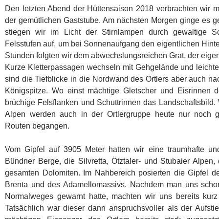
Den letzten Abend der Hüttensaison 2018 verbrachten wir m
der gemütlichen Gaststube. Am nächsten Morgen ginge es g
stiegen wir im Licht der Stirnlampen durch gewaltige S
Felsstufen auf, um bei Sonnenaufgang den eigentlichen Hinte
Stunden folgten wir dem abwechslungsreichen Grat, der eigentl
Kurze Kletterpassagen wechseln mit Gehgelände und leichte
sind die Tiefblicke in die Nordwand des Ortlers aber auch 
Königspitze. Wo einst mächtige Gletscher und Eisrinnen 
brüchige Felsflanken und Schuttrinnen das Landschaftsbild
Alpen werden auch in der Ortlergruppe heute nur noch 
Routen begangen.
Vom Gipfel auf 3905 Meter hatten wir eine traumhafte und
Bündner Berge, die Silvretta, Ötztaler- und Stubaier Alpen
gesamten Dolomiten. Im Nahbereich posierten die Gipfel de
Brenta und des Adamellomassivs. Nachdem man uns schon
Normalweges gewarnt hatte, machten wir uns bereits kurz
Tatsächlich war dieser dann anspruchsvoller als der Aufst