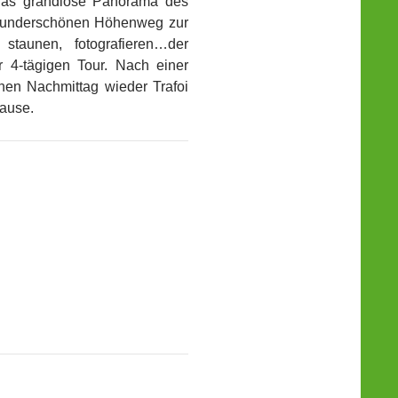
 Das grandiose Panorama des
m wunderschönen Höhenweg zur
staunen, fotografieren…der
r 4-tägigen Tour. Nach einer
ühen Nachmittag wieder Trafoi
Hause.