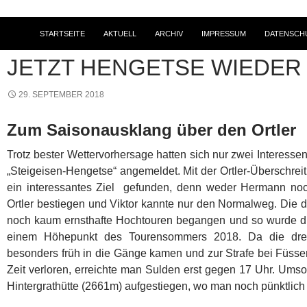
STARTSEITE
AKTUELL
ARCHIV
IMPRESSUM
DATENSCH
2018
,
BERG- UND HOCHTOUREN
,
TOURENBERICHTE
JETZT HENGETSE WIEDER
29. SEPTEMBER 2018
Zum Saisonausklang über den Ortler
Trotz bester Wettervorhersage hatten sich nur zwei Interesse
„Steigeisen-Hengetse“ angemeldet. Mit der Ortler-Überschreit
ein interessantes Ziel gefunden,
denn weder Hermann noch
Ortler bestiegen und Viktor kannte nur den Normalweg. Die 
noch kaum ernsthafte Hochtouren begangen und so wurde d
einem Höhepunkt des Tourensommers 2018. Da die dre
besonders früh in die Gänge kamen und zur Strafe bei Füss
Zeit verloren, erreichte man Sulden erst gegen 17 Uhr. Ums
Hintergrathütte (2661m) aufgestiegen, wo man noch pünktlic