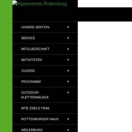
Zum
Inhalt
Suchen
Alpenverein Rottenburg
springen
Sektion des Deutschen
UNSERE SEKTION
Alpenvereins (DAV) e.V
SERVICE
MITGLIEDSCHAFT
AKTIVITÄTEN
JUGEND
PROGRAMM
OUTDOOR-
KLETTERANLAGE
MTB: ESELS-TRAIL
ROTTENBURGER HAUS
WEILERBURG