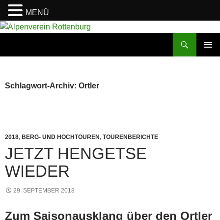
MENÜ
Zum
Inhalt
Suchen
Alpenverein Rottenburg
springen
PRIMÄR
MENÜ
Schlagwort-Archiv: Ortler
2018
,
BERG- UND HOCHTOUREN
,
TOURENBERICHTE
JETZT HENGETSE
WIEDER
29. SEPTEMBER 2018
Zum Saisonausklang über den Ortler