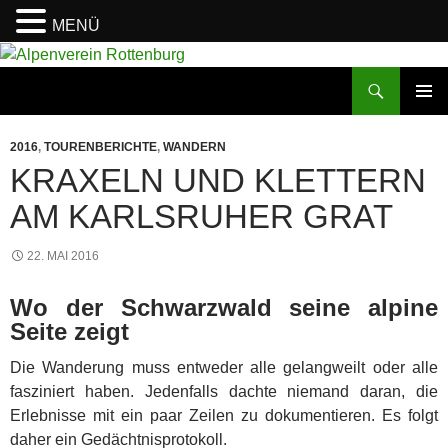
MENÜ
Zum
Inhalt
Suchen
Alpenverein Rottenburg
springen
PRIMÄR
MENÜ
2016
,
TOURENBERICHTE
,
WANDERN
KRAXELN UND KLETTERN
AM KARLSRUHER GRAT
22. MAI 2016
Wo der Schwarzwald seine alpine
Seite zeigt
Die Wanderung muss entweder alle gelangweilt oder alle
fasziniert haben. Jedenfalls dachte niemand daran, die
Erlebnisse mit ein paar Zeilen zu dokumentieren. Es folgt
daher ein Gedächtnisprotokoll.