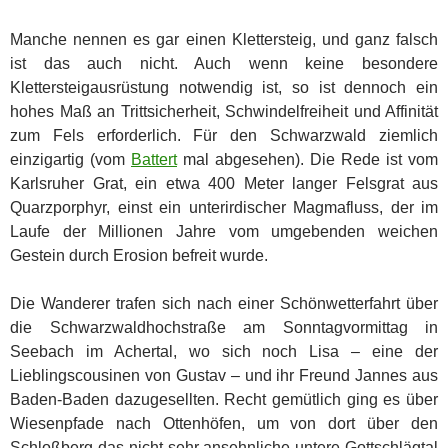
Manche nennen es gar einen Klettersteig, und ganz falsch
ist das auch nicht. Auch wenn keine besondere
Klettersteigausrüstung notwendig ist, so ist dennoch ein
hohes Maß an Trittsicherheit, Schwindelfreiheit und Affinität
zum Fels erforderlich. Für den Schwarzwald ziemlich
einzigartig (vom
Battert
mal abgesehen). Die Rede ist vom
Karlsruher Grat, ein etwa 400 Meter langer Felsgrat aus
Quarzporphyr, einst ein unterirdischer Magmafluss, der im
Laufe der Millionen Jahre vom umgebenden weichen
Gestein durch Erosion befreit wurde.
Die Wanderer trafen sich nach einer Schönwetterfahrt über
die Schwarzwaldhochstraße am Sonntagvormittag in
Seebach im Achertal, wo sich noch Lisa – eine der
Lieblingscousinen von Gustav – und ihr Freund Jannes aus
Baden-Baden dazugesellten. Recht gemütlich ging es über
Wiesenpfade nach Ottenhöfen, um von dort über den
Schloßberg das nicht sehr ansehnliche untere Gottschlägtal