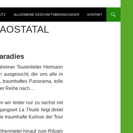
UTZ
ALLGEMEINE GESCHÄFTSBEDINGUNGEN
KONTAKT
 AOSTATAL
aradies
ahrener Tourenleiter Hermann
 ausgesucht, die uns alle in
, traumhaftes Panorama, tolle
 der Reihe nach…
n wir leider nur zu sechst mit
sgangsort
La Thuile
liegt direkt
ie traumhafte Kulisse der Tour
Höhenmeter hinauf zum
Rifugio