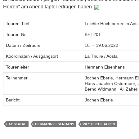
Herren“ am Abend tapfer ertragen haben.
Touren-Titel
Leichte Hochtouren im Aost
Touren-Nr.
BHT201
Datum / Zeitraum
16. – 19.06.2022
Koordinaten / Ausgangsort
La Thuile / Aosta
Tourenleiter
Hermann Elsenhans
Teilnehmer
Jochen Eberle, Hermann E
Hans-Joachim Ostermoor, 
Bernd Widmann, Ali Zaher
Bericht
Jochen Eberle
AOSTATAL
HERMANN ELSENHANS
WESTLICHE ALPEN