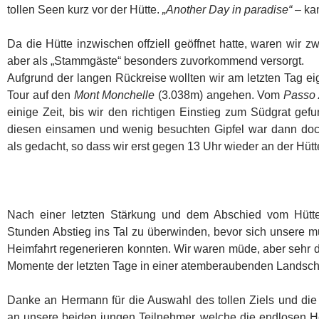
tollen Seen kurz vor der Hütte.
„Another Day in paradise“
– ka
Da die Hütte inzwischen offziell geöffnet hatte, waren wir z
aber als „Stammgäste“ besonders zuvorkommend versorgt.
Aufgrund der langen Rückreise wollten wir am letzten Tag ei
Tour auf den
Mont Monchelle
(3.038m) angehen. Vom
Passo 
einige Zeit, bis wir den richtigen Einstieg zum Südgrat gefu
diesen einsamen und wenig besuchten Gipfel war dann doc
als gedacht, so dass wir erst gegen 13 Uhr wieder an der Hüt
Nach einer letzten Stärkung und dem Abschied vom Hüt
Stunden Abstieg ins Tal zu überwinden, bevor sich unsere 
Heimfahrt regenerieren konnten. Wir waren müde, aber sehr d
Momente der letzten Tage in einer atemberaubenden Landscha
Danke an Hermann für die Auswahl des tollen Ziels und die
an unsere beiden jungen Teilnehmer, welche die endlosen H