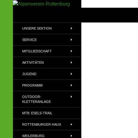
Zum
Inhalt
Suchen
Alpenverein Rottenburg
springen
Sektion des Deutschen
UNSERE SEKTION
Alpenvereins (DAV) e.V
SERVICE
MITGLIEDSCHAFT
AKTIVITÄTEN
JUGEND
PROGRAMM
OUTDOOR-
KLETTERANLAGE
MTB: ESELS-TRAIL
ROTTENBURGER HAUS
WEILERBURG