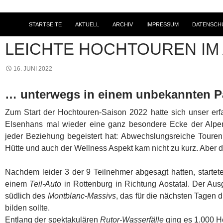
STARTSEITE
AKTUELL
ARCHIV
IMPRESSUM
DATENSCH
2022
,
BERG- UND HOCHTOUREN
,
TOURENBERICHTE
LEICHTE HOCHTOUREN IM
16. JUNI 2022
… unterwegs in einem unbekannten P
Zum Start der Hochtouren-Saison 2022 hatte sich unser erf
Elsenhans mal wieder eine ganz besondere Ecke der Alpen
jeder Beziehung begeistert hat: Abwechslungsreiche Touren
Hütte und auch der Wellness Aspekt kam nicht zu kurz. Aber
Nachdem leider 3 der 9 Teilnehmer abgesagt hatten, startete
einem
Teil-Auto
in Rottenburg in Richtung Aostatal. Der Au
südlich des
Montblanc-Massivs
, das für die nächsten Tagen d
bilden sollte.
Entlang der spektakulären
Rutor-Wasserfälle
ging es 1.000 