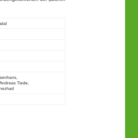
atal
lsenhans,
Andreas Tiede,
inezhad