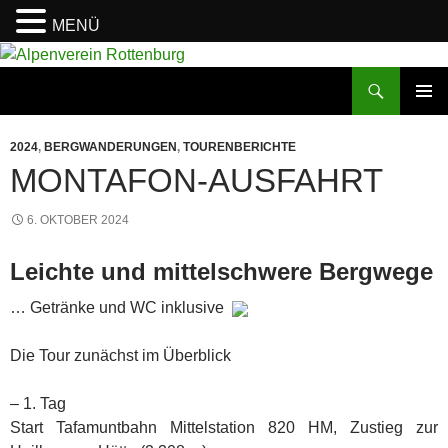
MENÜ
Zum
Inhalt
Suchen
Alpenverein Rottenburg
springen
PRIMÄR
MENÜ
2024
,
BERGWANDERUNGEN
,
TOURENBERICHTE
MONTAFON-AUSFAHRT
6. OKTOBER 2024
Leichte und mittelschwere Bergwege
… Getränke und WC inklusive
Die Tour zunächst im Überblick
– 1. Tag
Start Tafamuntbahn Mittelstation 820 HM, Zustieg zur