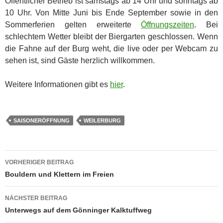
Öffentlicher Betrieb ist samstags ab 14 Uhr und sonntags ab
10 Uhr. Von Mitte Juni bis Ende September sowie in den
Sommerferien gelten erweiterte
Öffnungszeiten
. Bei
schlechtem Wetter bleibt der Biergarten geschlossen. Wenn
die Fahne auf der Burg weht, die live oder per Webcam zu
sehen ist, sind Gäste herzlich willkommen.
Weitere Informationen gibt es
hier
.
SAISONERÖFFNUNG
WEILERBURG
Beitragsnavigation
VORHERIGER BEITRAG
Bouldern und Klettern im Freien
NÄCHSTER BEITRAG
Unterwegs auf dem Gönninger Kalktuffweg