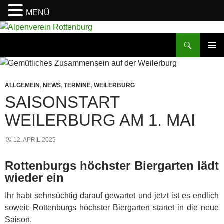
MENÜ
Zum
Inhalt
Suchen
Alpenverein Rottenburg
springen
PRIMÄR
MENÜ
ALLGEMEIN
,
NEWS
,
TERMINE
,
WEILERBURG
SAISONSTART
WEILERBURG AM 1. MAI
12. APRIL 2025
Rottenburgs höchster Biergarten lädt
wieder ein
Ihr habt sehnsüchtig darauf gewartet und jetzt ist es endlich
soweit: Rottenburgs höchster Biergarten startet in die neue
Saison.