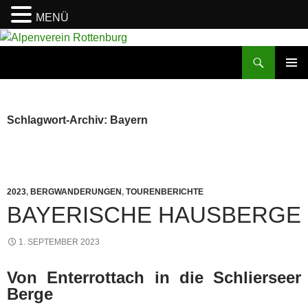
MENÜ
Zum
Inhalt
Suchen
Alpenverein Rottenburg
springen
PRIMÄR
MENÜ
Schlagwort-Archiv: Bayern
2023
,
BERGWANDERUNGEN
,
TOURENBERICHTE
BAYERISCHE HAUSBERGE
1. SEPTEMBER 2023
Von Enterrottach in die Schlierseer
Berge