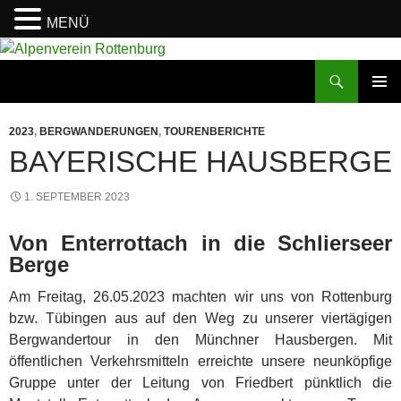
MENÜ
Zum
Inhalt
Suchen
Alpenverein Rottenburg
springen
PRIMÄR
MENÜ
2023
,
BERGWANDERUNGEN
,
TOURENBERICHTE
BAYERISCHE HAUSBERGE
1. SEPTEMBER 2023
Von Enterrottach in die Schlierseer
Berge
Am Freitag, 26.05.2023 machten wir uns von Rottenburg
bzw. Tübingen aus auf den Weg zu unserer viertägigen
Bergwandertour in den Münchner Hausbergen. Mit
öffentlichen Verkehrsmitteln erreichte unsere neunköpfige
Gruppe unter der Leitung von Friedbert pünktlich die