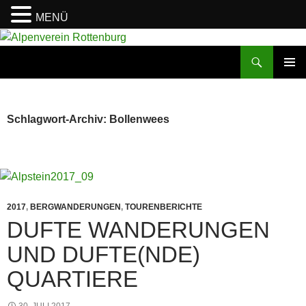
MENÜ
Zum
Inhalt
Suchen
Alpenverein Rottenburg
springen
PRIMÄR
MENÜ
Schlagwort-Archiv: Bollenwees
2017
,
BERGWANDERUNGEN
,
TOURENBERICHTE
DUFTE WANDERUNGEN
UND DUFTE(NDE)
QUARTIERE
30. JULI 2017