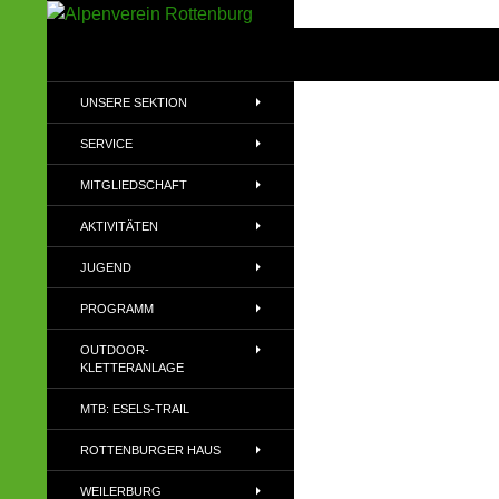
Zum
Inhalt
Suchen
Alpenverein Rottenburg
springen
Sektion des Deutschen
UNSERE SEKTION
Alpenvereins (DAV) e.V
SERVICE
MITGLIEDSCHAFT
AKTIVITÄTEN
JUGEND
PROGRAMM
OUTDOOR-
KLETTERANLAGE
MTB: ESELS-TRAIL
ROTTENBURGER HAUS
WEILERBURG