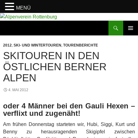
MENÜ
Zum
Inhalt
Suchen
Alpenverein Rottenburg
springen
PRIMÄR
MENÜ
2012
,
SKI- UND WINTERTOUREN
,
TOURENBERICHTE
SKITOUREN IN DEN
ÖSTLICHEN BERNER
ALPEN
4. MAI 2012
oder 4 Männer bei den Gauli Hexen –
verflixt und zugenäht!
Am frühen Donnerstag starteten wir, Hubi, Siggi, Kurt und
Benny zu herausragenden Skigipfel zwischen