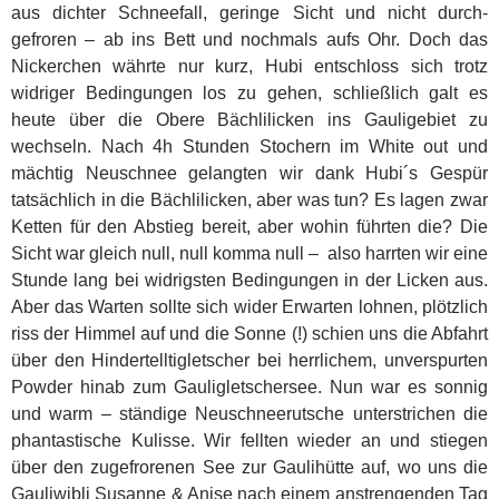
aus dichter Schneefall, geringe Sicht und nicht durch-
gefroren – ab ins Bett und nochmals aufs Ohr. Doch das
Nickerchen währte nur kurz, Hubi entschloss sich trotz
widriger Bedingungen los zu gehen, schließlich galt es
heute über die Obere Bächlilicken ins Gauligebiet zu
wechseln. Nach 4h Stunden Stochern im White out und
mächtig Neuschnee gelangten wir dank Hubi´s Gespür
tatsächlich in die Bächlilicken, aber was tun? Es lagen zwar
Ketten für den Abstieg bereit, aber wohin führten die? Die
Sicht war gleich null, null komma null – also harrten wir eine
Stunde lang bei widrigsten Bedingungen in der Licken aus.
Aber das Warten sollte sich wider Erwarten lohnen, plötzlich
riss der Himmel auf und die Sonne (!) schien uns die Abfahrt
über den Hindertelltigletscher bei herrlichem, unverspurten
Powder hinab zum Gauligletschersee. Nun war es sonnig
und warm – ständige Neuschneerutsche unterstrichen die
phantastische Kulisse. Wir fellten wieder an und stiegen
über den zugefrorenen See zur Gaulihütte auf, wo uns die
Gauliwibli Susanne & Anise nach einem anstrengenden Tag