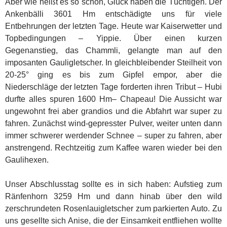
Aber wie heißt es so schön, Glück haben die Tüchtigen. Der
Ankenbälli 3601 Hm entschädigte uns für viele
Entbehrungen der letzten Tage. Heute war Kaiserwetter und
Topbedingungen – Yippie. Über einen kurzen
Gegenanstieg, das Chammli, gelangte man auf den
imposanten Gauligletscher. In gleichbleibender Steilheit von
20-25° ging es bis zum Gipfel empor, aber die
Niederschläge der letzten Tage forderten ihren Tribut – Hubi
durfte alles spuren 1600 Hm– Chapeau! Die Aussicht war
ungewohnt frei aber grandios und die Abfahrt war super zu
fahren. Zunächst wind-gepresster Pulver, weiter unten dann
immer schwerer werdender Schnee – super zu fahren, aber
anstrengend. Rechtzeitig zum Kaffee waren wieder bei den
Gaulihexen.
Unser Abschlusstag sollte es in sich haben: Aufstieg zum
Ränfenhorn 3259 Hm und dann hinab über den wild
zerschrundeten Rosenlauigletscher zum parkierten Auto. Zu
uns gesellte sich Anise, die der Einsamkeit entfliehen wollte