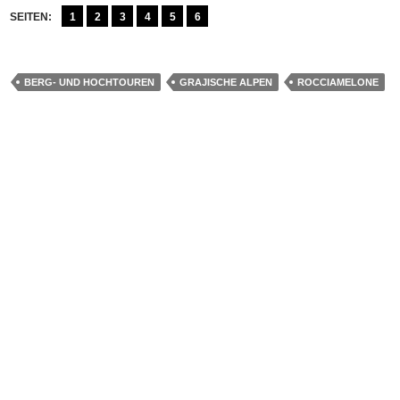
SEITEN:
1
2
3
4
5
6
BERG- UND HOCHTOUREN
GRAJISCHE ALPEN
ROCCIAMELONE