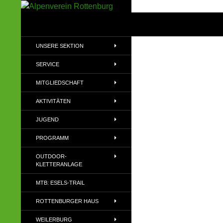
Zum
Inhalt
Suchen
Alpenverein Rottenburg
springen
Sektion des Deutschen
UNSERE SEKTION
Alpenvereins (DAV) e.V
SERVICE
MITGLIEDSCHAFT
AKTIVITÄTEN
JUGEND
PROGRAMM
OUTDOOR-
KLETTERANLAGE
MTB: ESELS-TRAIL
ROTTENBURGER HAUS
WEILERBURG