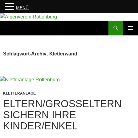
MENÜ
Zum
Inhalt
Suchen
Alpenverein Rottenburg
springen
PRIMÄR
MENÜ
Schlagwort-Archiv: Kletterwand
KLETTERANLAGE
ELTERN/GROSSELTERN S
ICHERN IHRE K
INDER/ENKEL