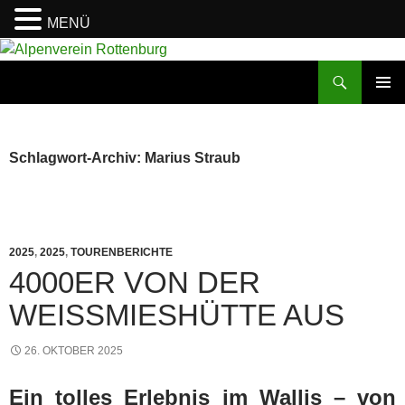
MENÜ
Zum
Inhalt
Suchen
Alpenverein Rottenburg
springen
PRIMÄR
MENÜ
Schlagwort-Archiv: Marius Straub
2025
,
2025
,
TOURENBERICHTE
4000ER VON DER
WEISSMIESHÜTTE AUS
26. OKTOBER 2025
Ein tolles Erlebnis im Wallis – von