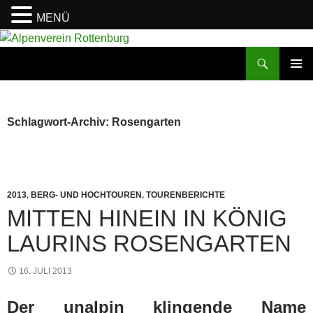
MENÜ
Zum
Inhalt
Suchen
Alpenverein Rottenburg
springen
PRIMÄR
MENÜ
Schlagwort-Archiv: Rosengarten
2013
,
BERG- UND HOCHTOUREN
,
TOURENBERICHTE
MITTEN HINEIN IN KÖNIG
LAURINS ROSENGARTEN
16. JULI 2013
Der unalpin klingende Name