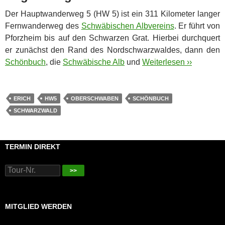
Der Hauptwanderweg 5 (HW 5) ist ein 311 Kilometer langer
Fernwanderweg des
Schwäbischen Albvereins
. Er führt von
Pforzheim bis auf den Schwarzen Grat.
Hierbei durchquert
er zunächst den Rand des Nordschwarzwaldes, dann den
Schönbuch
, die
Schwäbische Alb
und
Weiterlesen ››
ERICH
HW5
OBERSCHWABEN
SCHÖNBUCH
SCHWARZWALD
TERMIN DIREKT
>>
MITGLIED WERDEN