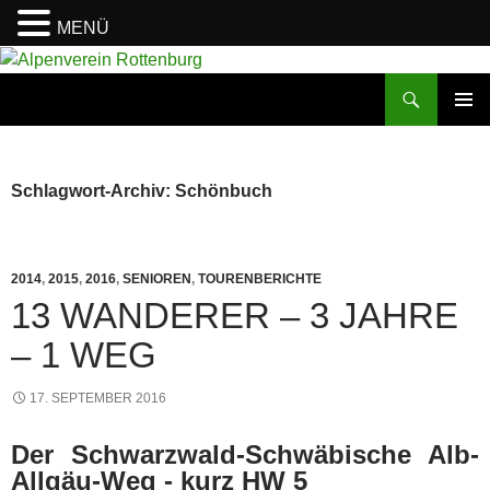
MENÜ
Zum
Inhalt
Suchen
Alpenverein Rottenburg
springen
PRIMÄR
MENÜ
Schlagwort-Archiv: Schönbuch
2014
,
2015
,
2016
,
SENIOREN
,
TOURENBERICHTE
13 WANDERER – 3 JAHRE
– 1 WEG
17. SEPTEMBER 2016
Der Schwarzwald-Schwäbische Alb-
Allgäu-Weg - kurz
HW 5