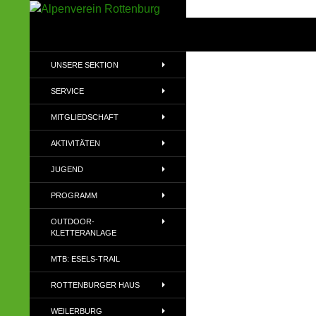
Zum
Inhalt
Suchen
Alpenverein Rottenburg
springen
Sektion des Deutschen
UNSERE SEKTION
Alpenvereins (DAV) e.V
SERVICE
MITGLIEDSCHAFT
AKTIVITÄTEN
JUGEND
PROGRAMM
OUTDOOR-
KLETTERANLAGE
MTB: ESELS-TRAIL
ROTTENBURGER HAUS
WEILERBURG