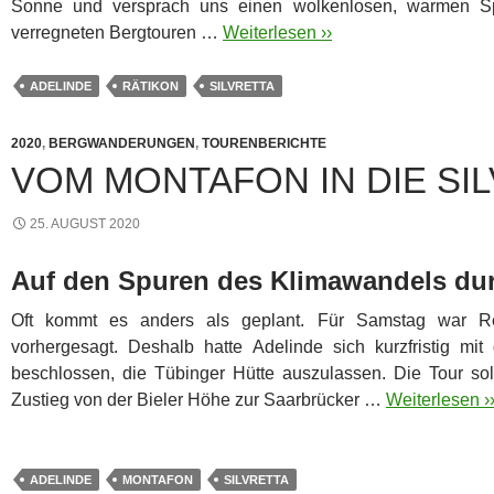
Sonne und versprach uns einen wolkenlosen, warmen S
verregneten Bergtouren …
Weiterlesen ››
ADELINDE
RÄTIKON
SILVRETTA
2020
,
BERGWANDERUNGEN
,
TOURENBERICHTE
VOM MONTAFON IN DIE SI
25. AUGUST 2020
Auf den Spuren des Klimawandels durc
Oft kommt es anders als geplant. Für Samstag war Re
vorhergesagt. Deshalb hatte Adelinde sich kurzfristig m
beschlossen, die Tübinger Hütte auszulassen. Die Tour so
Zustieg von der Bieler Höhe zur Saarbrücker …
Weiterlesen ›
ADELINDE
MONTAFON
SILVRETTA