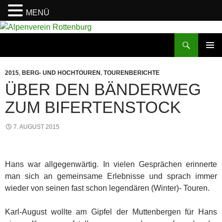
MENÜ
Zum
Inhalt
Suchen
Alpenverein Rottenburg
springen
PRIMÄR
MENÜ
2015
,
BERG- UND HOCHTOUREN
,
TOURENBERICHTE
ÜBER DEN BÄNDERWEG
ZUM BIFERTENSTOCK
7. AUGUST 2015
Hans war allgegenwärtig. In vielen Gesprächen erinnerte
man sich an gemeinsame Erlebnisse und sprach immer
wieder von seinen fast schon legendären (Winter)- Touren.
Karl-August wollte am Gipfel der Muttenbergen für Hans