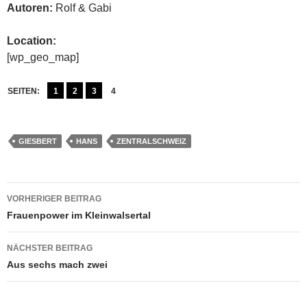
Autoren:
Rolf & Gabi
Location:
[wp_geo_map]
SEITEN:
1
2
3
4
GIESBERT
HANS
ZENTRALSCHWEIZ
Beitragsnavigation
VORHERIGER BEITRAG
Frauenpower im Kleinwalsertal
NÄCHSTER BEITRAG
Aus sechs mach zwei