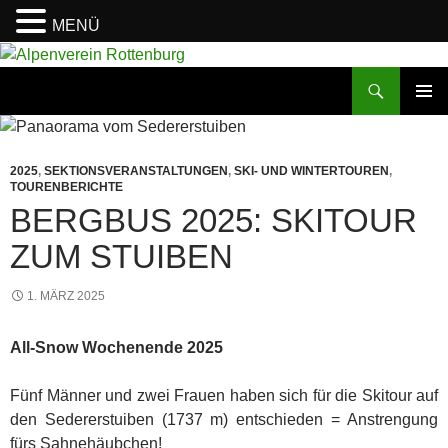
MENÜ
Zum
Inhalt
Suchen
Alpenverein Rottenburg
springen
PRIMÄR
MENÜ
2025
,
SEKTIONSVERANSTALTUNGEN
,
SKI- UND WINTERTOUREN
,
TOURENBERICHTE
BERGBUS 2025: SKITOUR
ZUM STUIBEN
1. MÄRZ 2025
All-Snow Wochenende 2025
Fünf Männer und zwei Frauen haben sich für die Skitour auf
den Sedererstuiben (1737 m) entschieden = Anstrengung
fürs Sahnehäubchen!