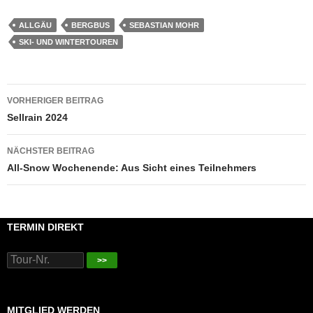
ALLGÄU
BERGBUS
SEBASTIAN MOHR
SKI- UND WINTERTOUREN
Beitragsnavigation
VORHERIGER BEITRAG
Sellrain 2024
NÄCHSTER BEITRAG
All-Snow Wochenende: Aus Sicht eines Teilnehmers
TERMIN DIREKT
>>
MITGLIED WERDEN