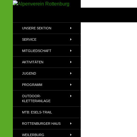
Zum
Inhalt
Suchen
Alpenverein Rottenburg
springen
Sektion des Deutschen
UNSERE SEKTION
Alpenvereins (DAV) e.V
SERVICE
MITGLIEDSCHAFT
AKTIVITÄTEN
JUGEND
PROGRAMM
OUTDOOR-
KLETTERANLAGE
MTB: ESELS-TRAIL
ROTTENBURGER HAUS
WEILERBURG