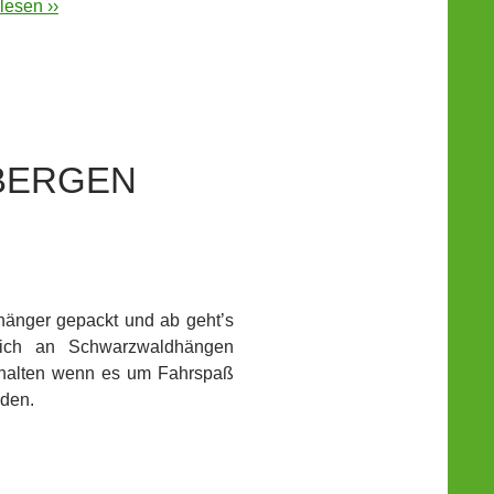
lesen ››
 BERGEN
änger gepackt und ab geht’s
sich an Schwarzwaldhängen
ithalten wenn es um Fahrspaß
nden.