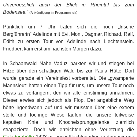
Unvergesslich auch der Blick in Rheintal bis zum
Bodensee.“
(Ankündigung im Programmheft)
Pünktlich um 7 Uhr trafen sich die noch „frische
Bergführerin“ Adelinde mit Evi, Moni, Dagmar, Richard, Ralf,
Edith zu ersten Tour von Adelinde nach Liechtenstein.
Friedbert kam erst am nächsten Morgen dazu.
In Schaanwald Nähe Vaduz parkten wir und stiegen bei
Hitze über den schattigen Wald bis zur Paula Hütte. Dort
wurde gerade ein Vereinsfest vorbereitet. Die „gwamperte
Mannsleut“ hatten einen Tipp für uns, um unsere Tour noch
etwas zu verlängern, den wir alle einstimmig annahmen.
Dieser erwies sich jedoch als Flop. Der angebliche Weg
hörte irgendwann auf und wir mussten über eine extrem
steile und löchrige Wiese laufen, die unsere teilweise
kaputten Knie und Knöchelsprunggelenke ziemlich
strapazierte. Doch wir erreichten ohne Verletzung die
Gafadurahütte
1428 m, unser Nachtquartier, in dem wir uns