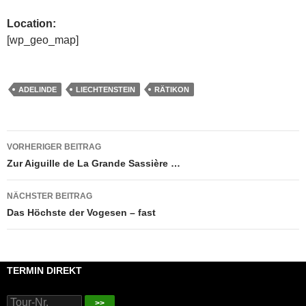
Location:
[wp_geo_map]
ADELINDE
LIECHTENSTEIN
RÄTIKON
Beitragsnavigation
VORHERIGER BEITRAG
Zur Aiguille de La Grande Sassière …
NÄCHSTER BEITRAG
Das Höchste der Vogesen – fast
TERMIN DIREKT
>>