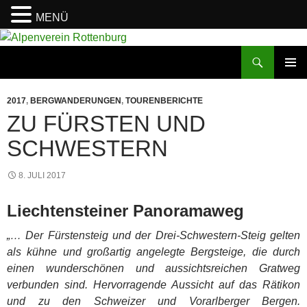
MENÜ
Zum
Inhalt
Suchen
Alpenverein Rottenburg
springen
PRIMÄR
MENÜ
2017
,
BERGWANDERUNGEN
,
TOURENBERICHTE
ZU FÜRSTEN UND
SCHWESTERN
8. JULI 2017
Liechtensteiner Panoramaweg
„… Der Fürstensteig und der Drei-Schwestern-Steig gelten
als kühne und großartig angelegte Bergsteige, die durch
einen wunderschönen und aussichtsreichen Gratweg
verbunden sind. Hervorragende Aussicht auf das Rätikon
und zu den Schweizer und Vorarlberger Bergen.