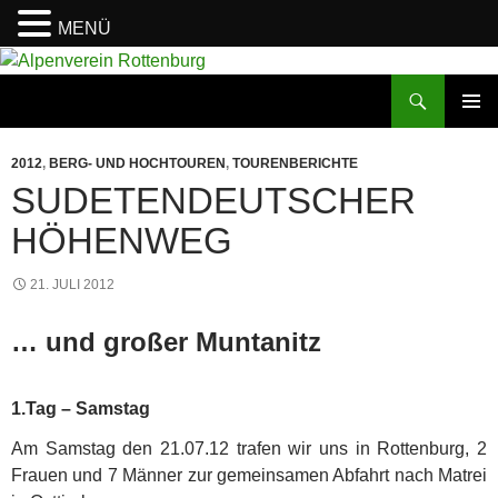
MENÜ
Zum
Inhalt
Suchen
Alpenverein Rottenburg
springen
PRIMÄR
MENÜ
2012
,
BERG- UND HOCHTOUREN
,
TOURENBERICHTE
SUDETENDEUTSCHER
HÖHENWEG
21. JULI 2012
… und großer Muntanitz
1.Tag – Samstag
Am Samstag den 21.07.12 trafen wir uns in Rottenburg, 2
Frauen und 7 Männer zur gemeinsamen Abfahrt nach Matrei