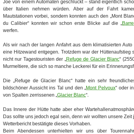
Joe von einem Automaten geschluckt – stand eigentlich sch
über Italien nehmen würden. Aber auf der Fahrt kame
Mautstationen vorbei, sondern konnten auch den „Mont Bl
du Calibier“ konnten wir schon erste Blicke auf die „
Barre
werfen.
Als wir nach der langen Anfahrt aus dem klimatisierten Auto 
eine Hitzewand entgegen. Trotzdem war der Hüttenaufstieg 
nicht nur Tagestouristen der „
Refuge de Glacier Blanc
“ (255
Murmeltiere, die sich so manche Leckerei für ein Erinnerungsfo
Die „Refuge de Glacier Blanc“ hatte ein sehr freundliche
bildschöner Aussicht ins Tal und den „
Mont Pelvoux
“ oder i
von Spalten zerrissenen „
Glacier Blanc
“.
Das Innere der Hütte hatte aber eher Wartehallenatmosphär
Das sollte uns jedoch egal sein, denn wir wollten unsere Zeit
Wetterbericht bestätigte dieses Vorhaben.
Beim Abendessen unterhielten wir uns über Tourenna