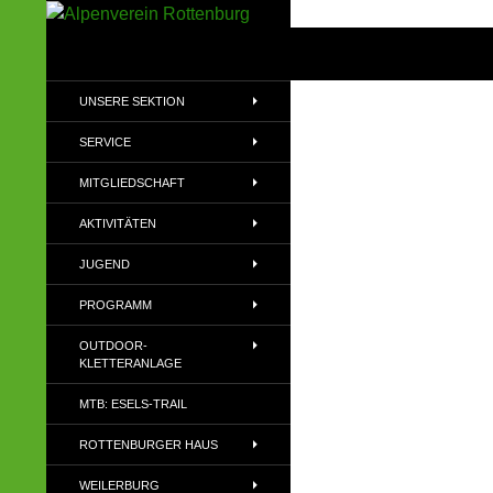
Zum
Inhalt
Suchen
Alpenverein Rottenburg
springen
Sektion des Deutschen
UNSERE SEKTION
Alpenvereins (DAV) e.V
SERVICE
MITGLIEDSCHAFT
AKTIVITÄTEN
JUGEND
PROGRAMM
OUTDOOR-
KLETTERANLAGE
MTB: ESELS-TRAIL
ROTTENBURGER HAUS
WEILERBURG