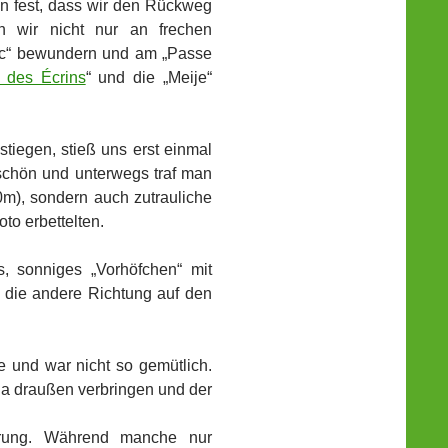
on fest, dass wir den Rückweg
n wir nicht nur an frechen
anc“ bewundern und am „Passe
 des Écrins
“ und die „Meije“
stiegen, stieß uns erst einmal
schön und unterwegs traf man
0m), sondern auch zutrauliche
to erbettelten.
s, sonniges „Vorhöfchen“ mit
n die andere Richtung auf den
e und war nicht so gemütlich.
 ja draußen verbringen und der
hrung. Während manche nur