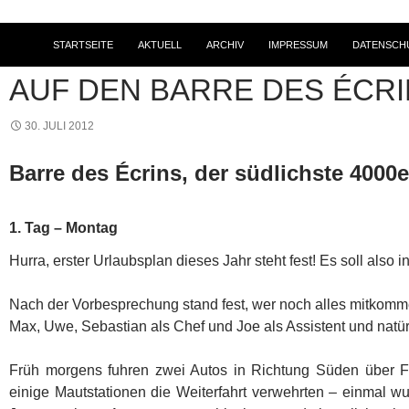
STARTSEITE
AKTUELL
ARCHIV
IMPRESSUM
DATENSCH
2012
,
BERG- UND HOCHTOUREN
,
TOURENBERICHTE
AUF DEN BARRE DES ÉCR
30. JULI 2012
Barre des Écrins, der südlichste 4000e
1. Tag – Montag
Hurra, erster Urlaubsplan dieses Jahr steht fest! Es soll also i
Nach der Vorbesprechung stand fest, wer noch alles mitkom
Max, Uwe, Sebastian als Chef und Joe als Assistent und natürl
Früh morgens fuhren zwei Autos in Richtung Süden über F
einige Mautstationen die Weiterfahrt verwehrten – einmal wu