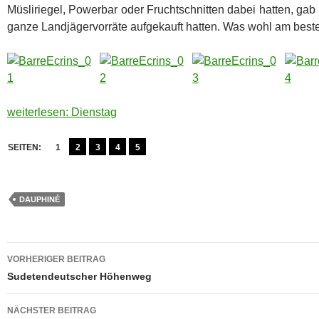
Müsliriegel, Powerbar oder Fruchtschnitten dabei hatten, ga
ganze Landjägervorräte aufgekauft hatten. Was wohl am beste
weiterlesen: Dienstag
SEITEN:
1
2
3
4
5
DAUPHINÉ
Beitragsnavigation
VORHERIGER BEITRAG
Sudetendeutscher Höhenweg
NÄCHSTER BEITRAG