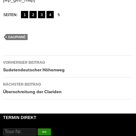
SEITEN:
1
2
3
4
5
DAUPHINÉ
Beitragsnavigation
VORHERIGER BEITRAG
Sudetendeutscher Höhenweg
NÄCHSTER BEITRAG
Überschreitung der Clariden
TERMIN DIREKT
>>