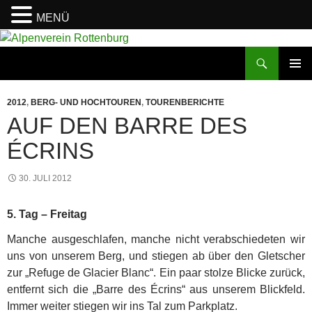
MENÜ
Zum
Inhalt
Suchen
Alpenverein Rottenburg
springen
PRIMÄR
MENÜ
2012
,
BERG- UND HOCHTOUREN
,
TOURENBERICHTE
AUF DEN BARRE DES
ÉCRINS
30. JULI 2012
5. Tag – Freitag
Manche ausgeschlafen, manche nicht verabschiedeten wir
uns von unserem Berg, und stiegen ab über den Gletscher
zur „Refuge de Glacier Blanc“. Ein paar stolze Blicke zurück,
entfernt sich die „Barre des Écrins“ aus unserem Blickfeld.
Immer weiter stiegen wir ins Tal zum Parkplatz.