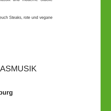
r euch Steaks, rote und vegane
LASMUSIK
rburg