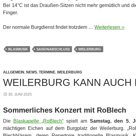
Bei 14°C ist das Draußen-Sitzen nicht mehr gemütlich und d
Finger.
Der normale Burgdienst findet trotzdem …
Weiterlesen ››
BLASMUSIK
SAISONABSCHLUSS
WEILERBURG
ALLGEMEIN
,
NEWS
,
TERMINE
,
WEILERBURG
WEILERBURG KANN AUCH 
30. JUNI 2025
Sommerliches Konzert mit RoBlech
Die
Blaskapelle „RoBlech“
spielt am
Samstag, den 5. J
mächtigen Eichen auf dem Burgplatz der Weilerburg. „Ro
Blechbläsern, deren Repertoire traditionelle Blasmusik,