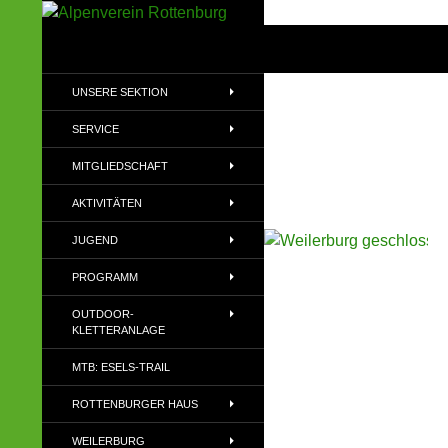
Zum
Inhalt
Suchen
Alpenverein Rottenburg
springen
Sektion des Deutschen
UNSERE SEKTION
Alpenvereins (DAV) e.V
SERVICE
MITGLIEDSCHAFT
AKTIVITÄTEN
JUGEND
PROGRAMM
OUTDOOR-
KLETTERANLAGE
MTB: ESELS-TRAIL
ROTTENBURGER HAUS
WEILERBURG