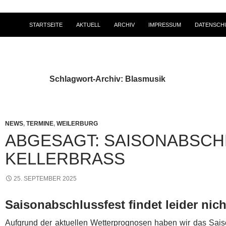
STARTSEITE
AKTUELL
ARCHIV
IMPRESSUM
DATENSCH
Schlagwort-Archiv: Blasmusik
NEWS
,
TERMINE
,
WEILERBURG
ABGESAGT: SAISONABSCH
KELLERBRASS
25. SEPTEMBER 2025
Saisonabschlussfest findet leider nicht
Aufgrund der aktuellen Wetterprognosen haben wir das Sais